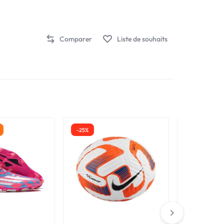
Speed
7
-
Comparer
Liste de souhaits
Rouge
Cramoisi/Blanc/Bright
Mandarin
quantity
-25%
-20%
To