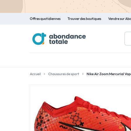
Offres quotidiennes
Trouver des boutiques
Vendre sur Ab
ABONDANCE
LE
TOTALE
MARCHÉ
Accueil
Chaussures de sport
Nike Air Zoom Mercurial Va
EN
LIGNE
ENCORE
PLUS