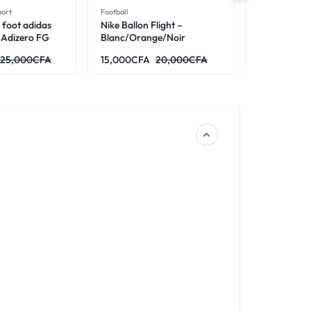
port
Football
Chaussures de 
 foot adidas
Nike Ballon Flight –
Nike Mercur
 Adizero FG
Blanc/Orange/Noir
2017 Cramp
anc
Rouge
25,000
CFA
15,000
CFA
20,000
CFA
20,000
CFA