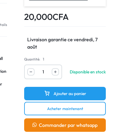
20,000
CFA
tails
Livraison garantie ce vendredi, 7
août
ll
Quantité:
1
Nike
tion
Disponible en stock
Air
Zoom
ur
Mercurial
Ajouter au panier
ers
Vapor
15
Acheter maintenant
Elite
de
AG-
 et
Commander par whatsapp
PRO
Dream
 fin