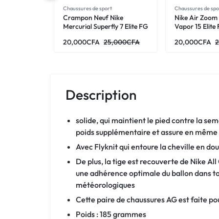
Chaussures de sport
Chaussures de spo
Crampon Neuf Nike
Nike Air Zoom
Mercurial Superfly 7 Elite FG
Vapor 15 Elite 
-Gris Or Vert
Blanc/Bleu/Ro
20,000
CFA
25,000
CFA
20,000
CFA
2
Description
solide, qui maintient le pied contre la sem
poids supplémentaire et assure en même 
Avec Flyknit qui entoure la cheville en do
De plus, la tige est recouverte de Nike Al
une adhérence optimale du ballon dans to
météorologiques
Cette paire de chaussures AG est faite pou
Poids : 185 grammes