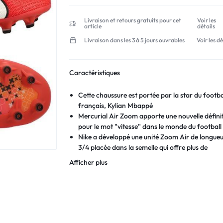
Livraison et retours gratuits pour cet
Voir les
article
détails
Livraison dans les 3 à 5 jours ouvrables
Voir les dé
Caractéristiques
Cette chaussure est portée par la star du footba
français, Kylian Mbappé
Mercurial Air Zoom apporte une nouvelle défini
pour le mot "vitesse" dans le monde du football
Nike a développé une unité Zoom Air de longue
3/4 placée dans la semelle qui offre plus de
puissance et de réactivité ce qui vous propulse v
Afficher plus
la ligne d'arrivée
Empeigne Vaporposite+ révolutionnaire, qui
combine une maille adhésive avec un matériau 
qualité supérieure, offrant un ajustement unique
un contrôle optimal du ballon
Avec une speed cage interne faite d'un matériau