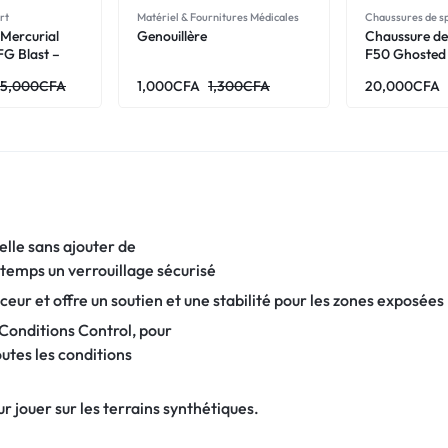
rt
Matériel & Fournitures Médicales
Chaussures de s
 Mercurial
Genouillère
Chaussure de
FG Blast –
F50 Ghosted
se/Violet
Rose Bleu Bl
5,000
CFA
1,000
CFA
1,300
CFA
20,000
CFA
elle sans ajouter de
temps un verrouillage sécurisé
uceur et offre un soutien et une stabilité pour les zones exposées
l Conditions Control, pour
utes les conditions
r jouer sur les terrains synthétiques.