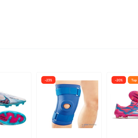
mais très
-23%
-20%
Top