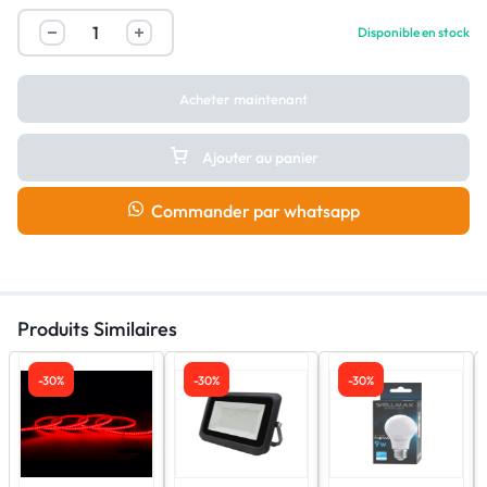
Wemet
Disponible en stock
Serie
LED
DownLight
Acheter maintenant
Round
Surface
Ajouter au panier
quantity
Commander par whatsapp
Produits Similaires
-30%
-30%
-30%