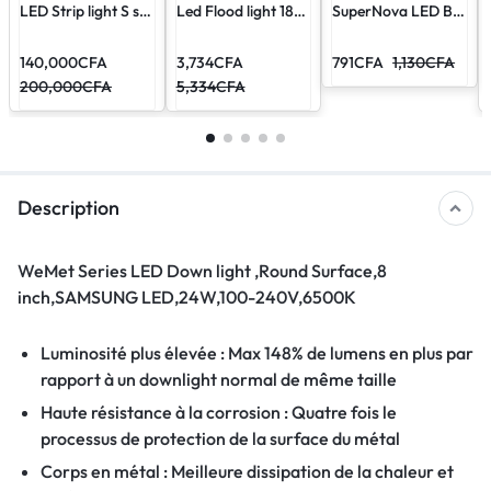
LED Strip light S series- Outdoor Color HV FPC width 8mm Rouge rouleau
Led Flood light 18W 100- 240V 6500K
SuperNova LED BULB 9W
140,000
CFA
3,734
CFA
791
CFA
1,130
CFA
200,000
CFA
5,334
CFA
Description
WeMet Series LED Down light ,Round Surface,8
inch,SAMSUNG LED,24W,100-240V,6500K
Luminosité plus élevée : Max 148% de lumens en plus par
rapport à un downlight normal de même taille
Haute résistance à la corrosion : Quatre fois le
processus de protection de la surface du métal
Corps en métal : Meilleure dissipation de la chaleur et